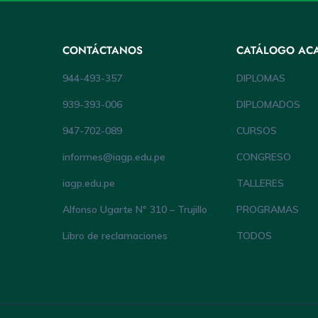
CONTÁCTANOS
CATÁLOGO AC
944-493-357
DIPLOMAS
939-393-006
DIPLOMADOS
947-702-089
CURSOS
informes@iagp.edu.pe
CONGRESO
iagp.edu.pe
TALLERES
Alfonso Ugarte Nº 310 – Trujillo
PROGRAMAS
Libro de reclamaciones
TODOS