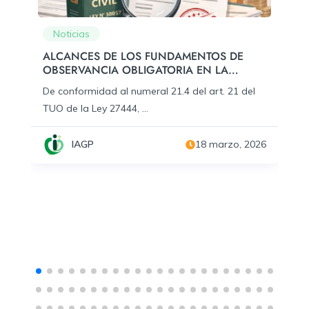
Noticias
ALCANCES DE LOS FUNDAMENTOS DE
OBSERVANCIA OBLIGATORIA EN LA
NOTIFICACIÓN DE LOS ACTOS EMITIDOS
De conformidad al numeral 21.4 del art. 21 del
EN EL PROCEDIMIENTO ADMINISTRATIVO
TUO de la Ley 27444, ...
DISCIPLINARIO EN EL MARCO DE LA LEY N
º 30057 – LEY DEL SERVICIO CIVIL. A RAÍZ
DEL PRECEDENTE VINCULANTE DE LA RSP.
IAGP
18 marzo, 2026
N. ° 002-2025-SERVIR/TSC.