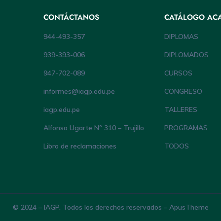
CONTÁCTANOS
CATÁLOGO AC
944-493-357
DIPLOMAS
939-393-006
DIPLOMADOS
947-702-089
CURSOS
informes@iagp.edu.pe
CONGRESO
iagp.edu.pe
TALLERES
Alfonso Ugarte Nº 310 – Trujillo
PROGRAMAS
Libro de reclamaciones
TODOS
© 2024 – IAGP. Todos los derechos reservados – ApusTheme