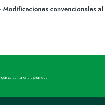
odificaciones convencionales al c
lgún curso, taller o diplomado