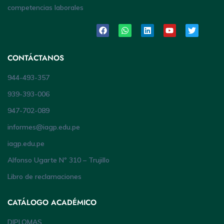
competencias laborales
CONTÁCTANOS
944-493-357
939-393-006
947-702-089
informes@iagp.edu.pe
iagp.edu.pe
Alfonso Ugarte Nº 310 – Trujillo
Libro de reclamaciones
CATÁLOGO ACADÉMICO
DIPLOMAS