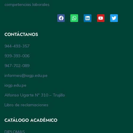
competencias laborales
CONTÁCTANOS
944-493-357
939-393-006
947-702-089
informes@iagp.edu.pe
iagp.edu.pe
Alfonso Ugarte Nº 310 – Trujillo
Libro de reclamaciones
CATÁLOGO ACADÉMICO
DIPLOMAS