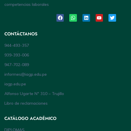
competencias laborales
CONTÁCTANOS
944-493-357
939-393-006
947-702-089
informes@iagp.edu.pe
iagp.edu.pe
Alfonso Ugarte Nº 310 – Trujillo
Libro de reclamaciones
CATÁLOGO ACADÉMICO
DIPLOMAS