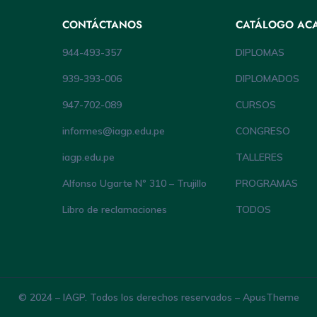
CONTÁCTANOS
CATÁLOGO AC
944-493-357
DIPLOMAS
939-393-006
DIPLOMADOS
947-702-089
CURSOS
informes@iagp.edu.pe
CONGRESO
iagp.edu.pe
TALLERES
Alfonso Ugarte Nº 310 – Trujillo
PROGRAMAS
Libro de reclamaciones
TODOS
© 2024 – IAGP. Todos los derechos reservados – ApusTheme