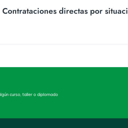
ontrataciones directas por situac
lgún curso, taller o diplomado