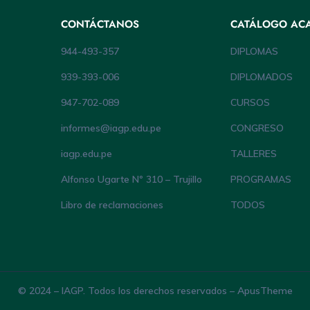
CONTÁCTANOS
CATÁLOGO AC
944-493-357
DIPLOMAS
939-393-006
DIPLOMADOS
947-702-089
CURSOS
informes@iagp.edu.pe
CONGRESO
iagp.edu.pe
TALLERES
Alfonso Ugarte Nº 310 – Trujillo
PROGRAMAS
Libro de reclamaciones
TODOS
© 2024 – IAGP. Todos los derechos reservados – ApusTheme