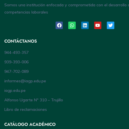
Somos una institución enfocada y comprometida con el desarrollo 
competencias laborales
CONTÁCTANOS
944-493-357
939-393-006
947-702-089
informes@iagp.edu.pe
iagp.edu.pe
Alfonso Ugarte Nº 310 – Trujillo
Libro de reclamaciones
CATÁLOGO ACADÉMICO