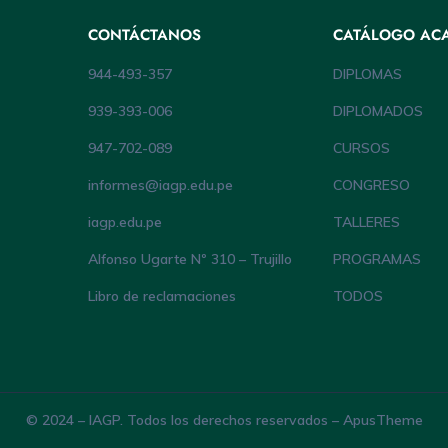
CONTÁCTANOS
CATÁLOGO AC
944-493-357
DIPLOMAS
939-393-006
DIPLOMADOS
947-702-089
CURSOS
informes@iagp.edu.pe
CONGRESO
iagp.edu.pe
TALLERES
Alfonso Ugarte Nº 310 – Trujillo
PROGRAMAS
Libro de reclamaciones
TODOS
© 2024 – IAGP. Todos los derechos reservados – ApusTheme