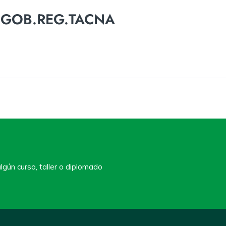
– GOB.REG.TACNA
lgún curso, taller o diplomado