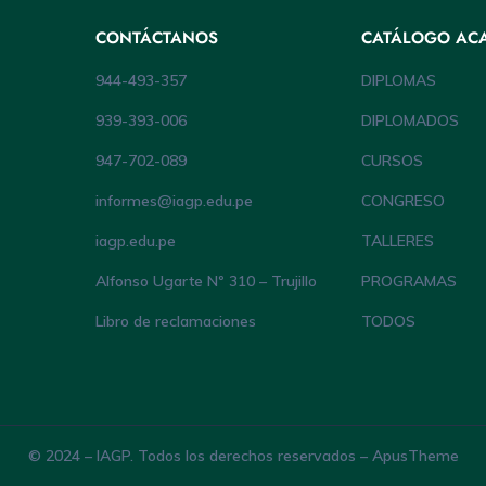
CONTÁCTANOS
CATÁLOGO AC
944-493-357
DIPLOMAS
939-393-006
DIPLOMADOS
947-702-089
CURSOS
informes@iagp.edu.pe
CONGRESO
iagp.edu.pe
TALLERES
Alfonso Ugarte Nº 310 – Trujillo
PROGRAMAS
Libro de reclamaciones
TODOS
© 2024 – IAGP. Todos los derechos reservados – ApusTheme