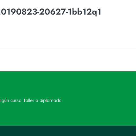
20190823-20627-1bb12q1
lgún curso, taller o diplomado