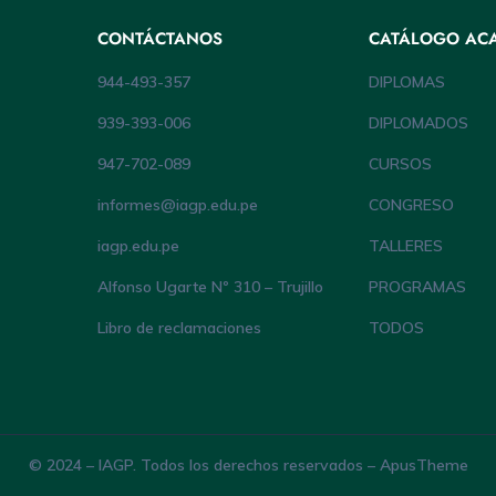
CONTÁCTANOS
CATÁLOGO AC
944-493-357
DIPLOMAS
939-393-006
DIPLOMADOS
947-702-089
CURSOS
informes@iagp.edu.pe
CONGRESO
iagp.edu.pe
TALLERES
Alfonso Ugarte Nº 310 – Trujillo
PROGRAMAS
Libro de reclamaciones
TODOS
© 2024 – IAGP. Todos los derechos reservados – ApusTheme