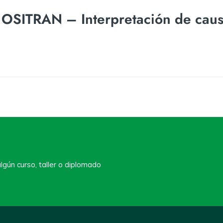
SITRAN – Interpretación de causa
lgún curso, taller o diplomado