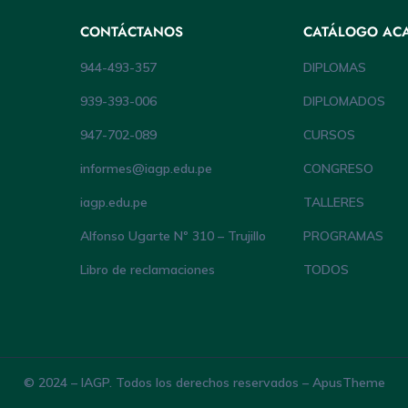
CONTÁCTANOS
CATÁLOGO AC
944-493-357
DIPLOMAS
939-393-006
DIPLOMADOS
947-702-089
CURSOS
informes@iagp.edu.pe
CONGRESO
iagp.edu.pe
TALLERES
Alfonso Ugarte Nº 310 – Trujillo
PROGRAMAS
Libro de reclamaciones
TODOS
© 2024 – IAGP. Todos los derechos reservados – ApusTheme