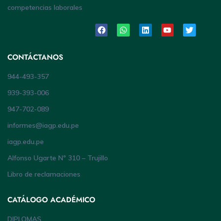
competencias laborales
CONTÁCTANOS
944-493-357
939-393-006
947-702-089
informes@iagp.edu.pe
iagp.edu.pe
Alfonso Ugarte Nº 310 – Trujillo
Libro de reclamaciones
CATÁLOGO ACADÉMICO
DIPLOMAS