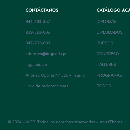
CONTÁCTANOS
CATÁLOGO AC
944-493-357
DIPLOMAS
939-393-006
DIPLOMADOS
947-702-089
CURSOS
informes@iagp.edu.pe
CONGRESO
iagp.edu.pe
TALLERES
Alfonso Ugarte Nº 310 – Trujillo
PROGRAMAS
Libro de reclamaciones
TODOS
© 2024 – IAGP. Todos los derechos reservados – ApusTheme