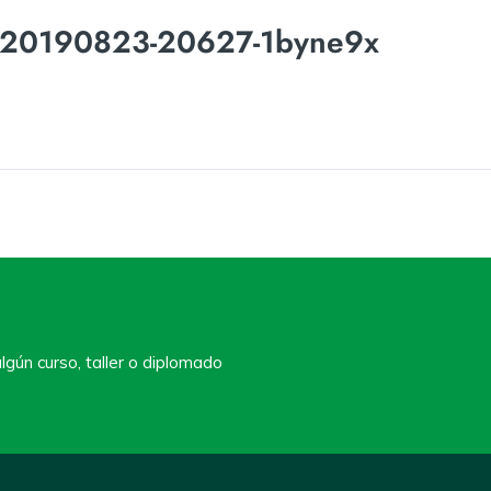
N20190823-20627-1byne9x
lgún curso, taller o diplomado