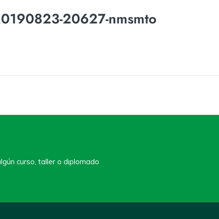
20190823-20627-nmsmto
lgún curso, taller o diplomado