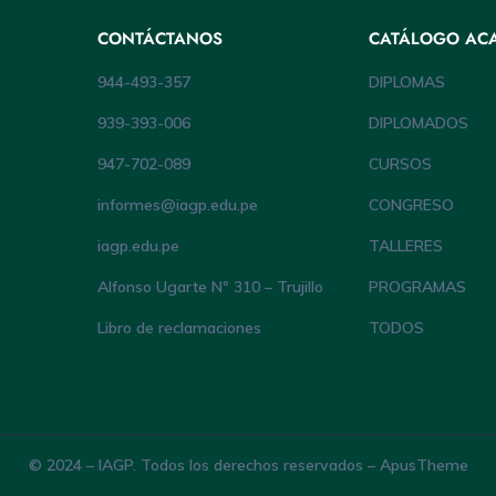
CONTÁCTANOS
CATÁLOGO AC
944-493-357
DIPLOMAS
939-393-006
DIPLOMADOS
947-702-089
CURSOS
informes@iagp.edu.pe
CONGRESO
iagp.edu.pe
TALLERES
Alfonso Ugarte Nº 310 – Trujillo
PROGRAMAS
Libro de reclamaciones
TODOS
© 2024 – IAGP. Todos los derechos reservados – ApusTheme