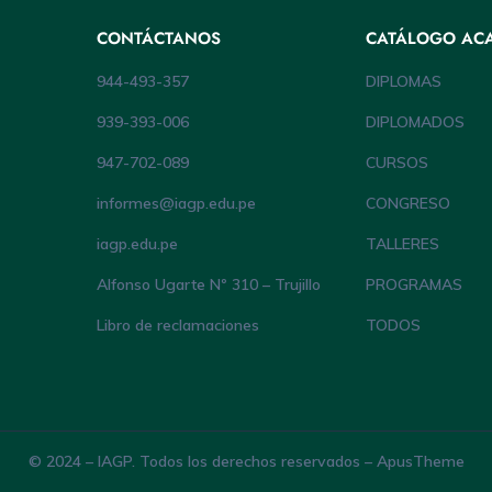
CONTÁCTANOS
CATÁLOGO AC
944-493-357
DIPLOMAS
939-393-006
DIPLOMADOS
947-702-089
CURSOS
informes@iagp.edu.pe
CONGRESO
iagp.edu.pe
TALLERES
Alfonso Ugarte Nº 310 – Trujillo
PROGRAMAS
Libro de reclamaciones
TODOS
© 2024 – IAGP. Todos los derechos reservados – ApusTheme