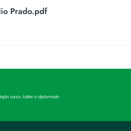
io Prado.pdf
lgún curso, taller o diplomado