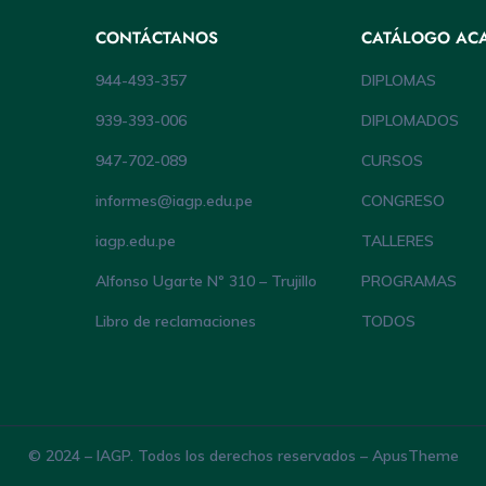
CONTÁCTANOS
CATÁLOGO AC
944-493-357
DIPLOMAS
939-393-006
DIPLOMADOS
947-702-089
CURSOS
informes@iagp.edu.pe
CONGRESO
iagp.edu.pe
TALLERES
Alfonso Ugarte Nº 310 – Trujillo
PROGRAMAS
Libro de reclamaciones
TODOS
© 2024 – IAGP. Todos los derechos reservados – ApusTheme