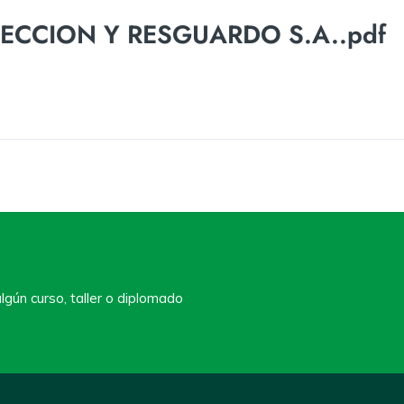
TECCION Y RESGUARDO S.A..pdf
lgún curso, taller o diplomado