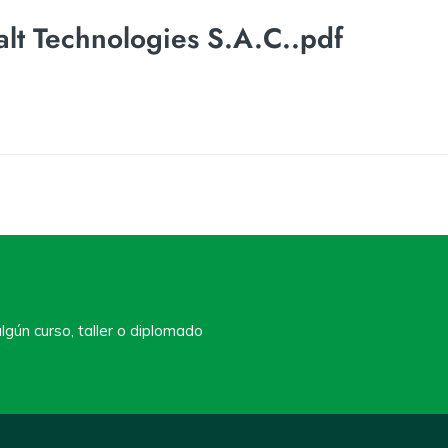
lt Technologies S.A.C..pdf
lgún curso, taller o diplomado