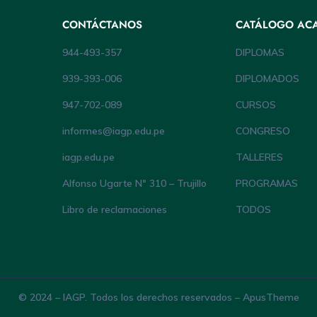
CONTÁCTANOS
CATÁLOGO AC
944-493-357
DIPLOMAS
939-393-006
DIPLOMADOS
947-702-089
CURSOS
informes@iagp.edu.pe
CONGRESO
iagp.edu.pe
TALLERES
Alfonso Ugarte Nº 310 – Trujillo
PROGRAMAS
Libro de reclamaciones
TODOS
© 2024 – IAGP. Todos los derechos reservados – ApusTheme