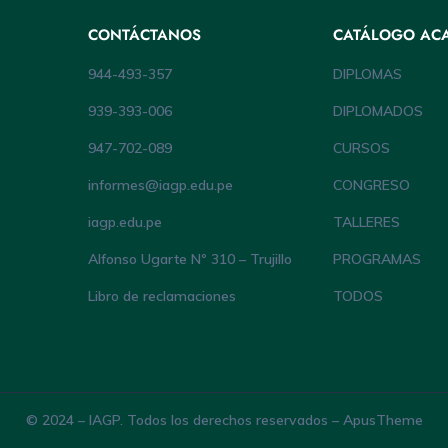
CONTÁCTANOS
CATÁLOGO AC
944-493-357
DIPLOMAS
939-393-006
DIPLOMADOS
947-702-089
CURSOS
informes@iagp.edu.pe
CONGRESO
iagp.edu.pe
TALLERES
Alfonso Ugarte Nº 310 – Trujillo
PROGRAMAS
Libro de reclamaciones
TODOS
© 2024 – IAGP. Todos los derechos reservados – ApusTheme