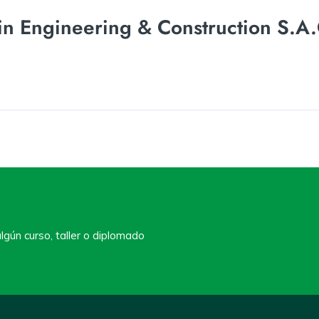
n Engineering & Construction S.A
lgún curso, taller o diplomado