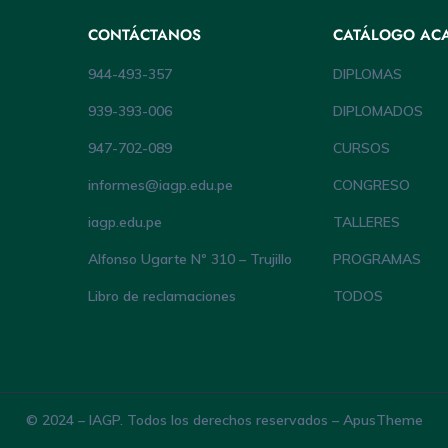
CONTÁCTANOS
CATÁLOGO AC
944-493-357
DIPLOMAS
939-393-006
DIPLOMADOS
947-702-089
CURSOS
informes@iagp.edu.pe
CONGRESO
iagp.edu.pe
TALLERES
Alfonso Ugarte Nº 310 – Trujillo
PROGRAMAS
Libro de reclamaciones
TODOS
© 2024 – IAGP. Todos los derechos reservados – ApusTheme