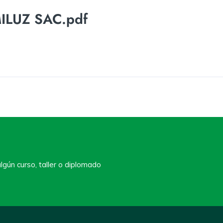
ILUZ SAC.pdf
lgún curso, taller o diplomado