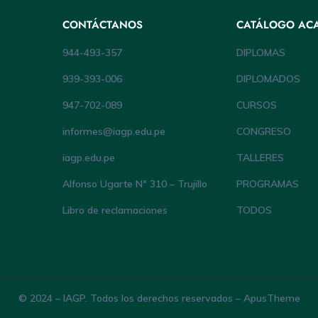
CONTÁCTANOS
CATÁLOGO AC
944-493-357
DIPLOMAS
939-393-006
DIPLOMADOS
947-702-089
CURSOS
informes@iagp.edu.pe
CONGRESO
iagp.edu.pe
TALLERES
Alfonso Ugarte Nº 310 – Trujillo
PROGRAMAS
Libro de reclamaciones
TODOS
© 2024 – IAGP. Todos los derechos reservados – ApusTheme