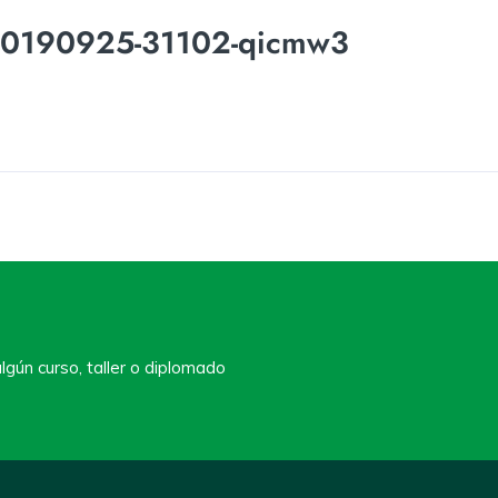
20190925-31102-qicmw3
lgún curso, taller o diplomado