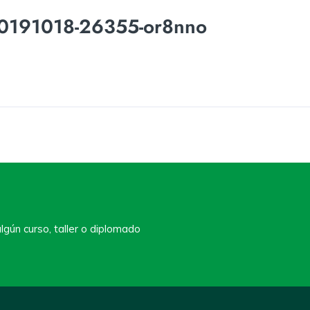
20191018-26355-or8nno
lgún curso, taller o diplomado