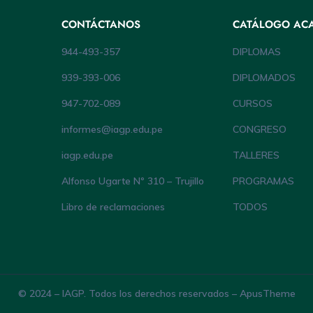
CONTÁCTANOS
CATÁLOGO AC
944-493-357
DIPLOMAS
939-393-006
DIPLOMADOS
947-702-089
CURSOS
informes@iagp.edu.pe
CONGRESO
iagp.edu.pe
TALLERES
Alfonso Ugarte Nº 310 – Trujillo
PROGRAMAS
Libro de reclamaciones
TODOS
© 2024 – IAGP. Todos los derechos reservados – ApusTheme