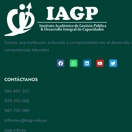
Somos una institución enfocada y comprometida con el desarrollo 
competencias laborales
CONTÁCTANOS
944-493-357
939-393-006
947-702-089
informes@iagp.edu.pe
iagp.edu.pe