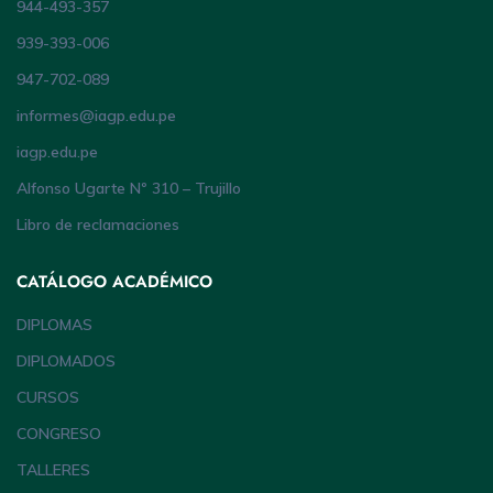
944-493-357
939-393-006
947-702-089
informes@iagp.edu.pe
iagp.edu.pe
Alfonso Ugarte Nº 310 – Trujillo
Libro de reclamaciones
CATÁLOGO ACADÉMICO
DIPLOMAS
DIPLOMADOS
CURSOS
CONGRESO
TALLERES