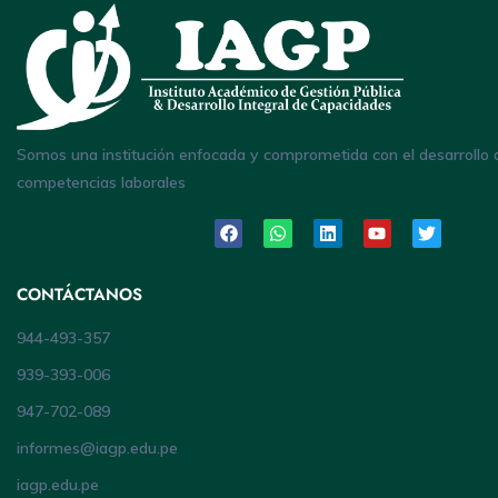
Somos una institución enfocada y comprometida con el desarrollo 
competencias laborales
CONTÁCTANOS
944-493-357
939-393-006
947-702-089
informes@iagp.edu.pe
iagp.edu.pe