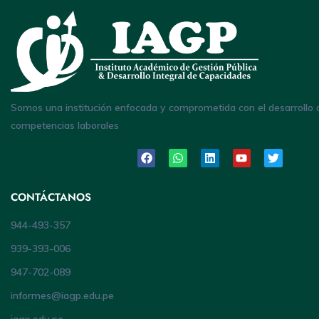
Somos una institución enfocada y comprometida con el desarrollo 
competencias laborales
CONTÁCTANOS
944-493-357
939-393-006
947-702-089
informes@iagp.edu.pe