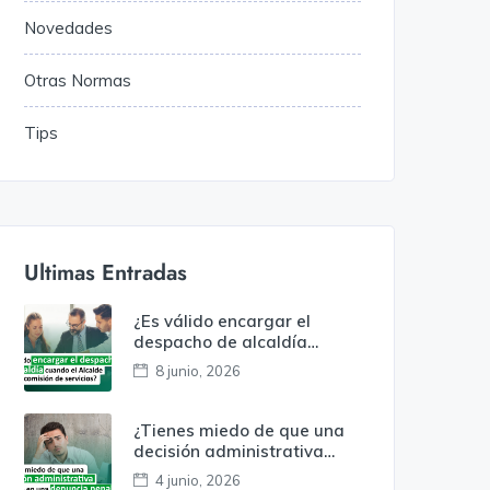
Novedades
Otras Normas
Tips
Ultimas Entradas
¿Es válido encargar el
despacho de alcaldía
cuando el alcalde está en
8 junio, 2026
comisión de servicios?
¿Tienes miedo de que una
decisión administrativa
termine en una denuncia
4 junio, 2026