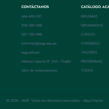
CONTÁCTANOS
CATÁLOGO AC
944-493-357
DIPLOMAS
939-393-006
DIPLOMADOS
947-702-089
CURSOS
informes@iagp.edu.pe
CONGRESO
iagp.edu.pe
TALLERES
Alfonso Ugarte Nº 310 – Trujillo
PROGRAMAS
Libro de reclamaciones
TODOS
© 2024 – IAGP. Todos los derechos reservados – ApusTheme