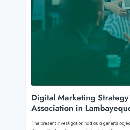
Digital Marketing Strategy
Association in Lambayequ
The present investigation had as a general objec