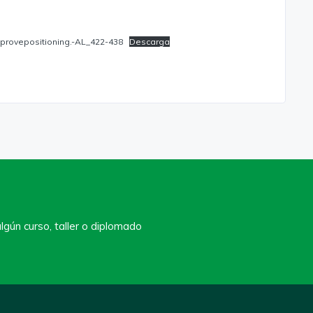
provepositioning.-AL_422-438
Descarga
lgún curso, taller o diplomado