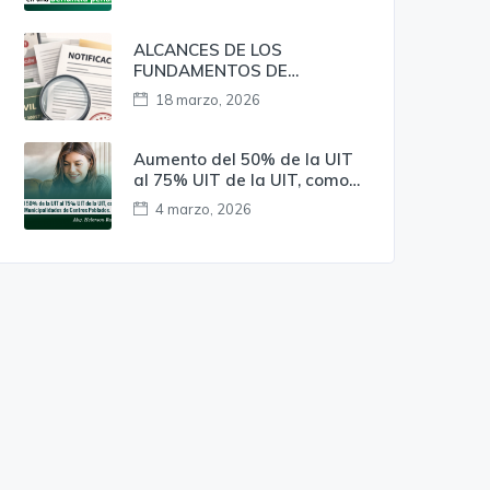
penal?
ALCANCES DE LOS
FUNDAMENTOS DE
OBSERVANCIA
18 marzo, 2026
OBLIGATORIA EN LA
NOTIFICACIÓN DE LOS
ACTOS EMITIDOS EN EL
Aumento del 50% de la UIT
PROCEDIMIENTO
al 75% UIT de la UIT, como
ADMINISTRATIVO
mínimo a favor de las
4 marzo, 2026
DISCIPLINARIO EN EL
Municipalidades de Centros
MARCO DE LA LEY N º 30057
Poblados.
– LEY DEL SERVICIO CIVIL. A
RAÍZ DEL PRECEDENTE
VINCULANTE DE LA RSP. N. °
002-2025-SERVIR/TSC.