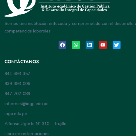
Somos una institución enfocada y comprometida con el desarrollo 
competencias laborales
CONTÁCTANOS
944-493-357
939-393-006
947-702-089
informes@iagp.edu.pe
iagp.edu.pe
Alfonso Ugarte Nº 310 – Trujillo
Libro de reclamaciones