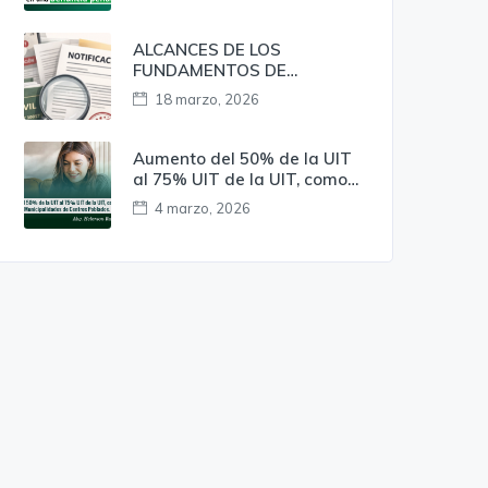
penal?
ALCANCES DE LOS
FUNDAMENTOS DE
OBSERVANCIA
18 marzo, 2026
OBLIGATORIA EN LA
NOTIFICACIÓN DE LOS
ACTOS EMITIDOS EN EL
Aumento del 50% de la UIT
PROCEDIMIENTO
al 75% UIT de la UIT, como
ADMINISTRATIVO
mínimo a favor de las
4 marzo, 2026
DISCIPLINARIO EN EL
Municipalidades de Centros
MARCO DE LA LEY N º 30057
Poblados.
– LEY DEL SERVICIO CIVIL. A
RAÍZ DEL PRECEDENTE
VINCULANTE DE LA RSP. N. °
002-2025-SERVIR/TSC.