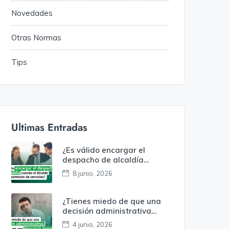
Novedades
Otras Normas
Tips
Ultimas Entradas
¿Es válido encargar el
despacho de alcaldía
cuando el alcalde está en
8 junio, 2026
comisión de servicios?
¿Tienes miedo de que una
decisión administrativa
termine en una denuncia
4 junio, 2026