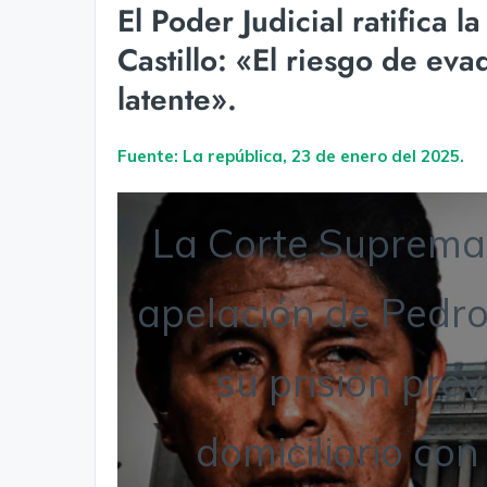
El Poder Judicial ratifica 
Castillo: «El riesgo de evad
latente».
Fuente: La república, 23 de enero del 2025.
La Corte Suprema 
apelación de Pedro
su prisión prev
domiciliario con 