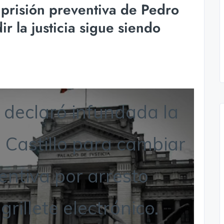
la prisión preventiva de Pedro
ir la justicia sigue siendo
declaró infundada la
 Castillo para cambiar
entiva por arresto
grillete electrónico.