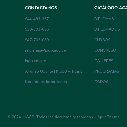
CONTÁCTANOS
CATÁLOGO AC
944-493-357
DIPLOMAS
939-393-006
DIPLOMADOS
947-702-089
CURSOS
informes@iagp.edu.pe
CONGRESO
iagp.edu.pe
TALLERES
Alfonso Ugarte Nº 310 – Trujillo
PROGRAMAS
Libro de reclamaciones
TODOS
© 2024 – IAGP. Todos los derechos reservados – ApusTheme