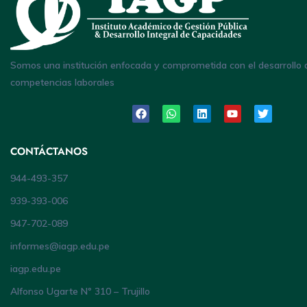
Somos una institución enfocada y comprometida con el desarrollo 
competencias laborales
CONTÁCTANOS
944-493-357
939-393-006
947-702-089
informes@iagp.edu.pe
iagp.edu.pe
Alfonso Ugarte Nº 310 – Trujillo