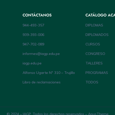
CONTÁCTANOS
CATÁLOGO AC
944-493-357
DIPLOMAS
939-393-006
DIPLOMADOS
947-702-089
CURSOS
informes@iagp.edu.pe
CONGRESO
iagp.edu.pe
TALLERES
Alfonso Ugarte Nº 310 – Trujillo
PROGRAMAS
Libro de reclamaciones
TODOS
© 2024 – IAGP. Todos los derechos reservados – ApusTheme