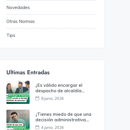
Novedades
Otras Normas
Tips
Ultimas Entradas
¿Es válido encargar el
despacho de alcaldía
cuando el alcalde está en
8 junio, 2026
comisión de servicios?
¿Tienes miedo de que una
decisión administrativa
termine en una denuncia
4 junio, 2026