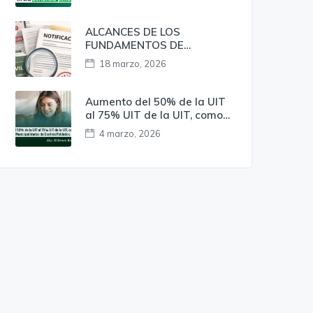
penal?
ALCANCES DE LOS
FUNDAMENTOS DE
OBSERVANCIA
18 marzo, 2026
OBLIGATORIA EN LA
NOTIFICACIÓN DE LOS
ACTOS EMITIDOS EN EL
Aumento del 50% de la UIT
PROCEDIMIENTO
al 75% UIT de la UIT, como
ADMINISTRATIVO
mínimo a favor de las
4 marzo, 2026
DISCIPLINARIO EN EL
Municipalidades de Centros
MARCO DE LA LEY N º 30057
Poblados.
– LEY DEL SERVICIO CIVIL. A
RAÍZ DEL PRECEDENTE
VINCULANTE DE LA RSP. N. °
002-2025-SERVIR/TSC.