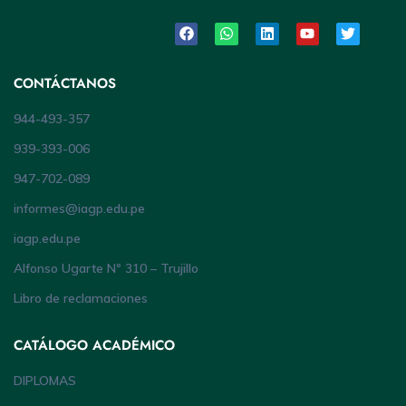
CONTÁCTANOS
944-493-357
939-393-006
947-702-089
informes@iagp.edu.pe
iagp.edu.pe
Alfonso Ugarte Nº 310 – Trujillo
Libro de reclamaciones
CATÁLOGO ACADÉMICO
DIPLOMAS