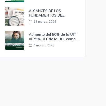
penal?
ALCANCES DE LOS
FUNDAMENTOS DE
OBSERVANCIA
18 marzo, 2026
OBLIGATORIA EN LA
NOTIFICACIÓN DE LOS
ACTOS EMITIDOS EN EL
Aumento del 50% de la UIT
PROCEDIMIENTO
al 75% UIT de la UIT, como
ADMINISTRATIVO
mínimo a favor de las
4 marzo, 2026
DISCIPLINARIO EN EL
Municipalidades de Centros
MARCO DE LA LEY N º 30057
Poblados.
– LEY DEL SERVICIO CIVIL. A
RAÍZ DEL PRECEDENTE
VINCULANTE DE LA RSP. N. °
002-2025-SERVIR/TSC.