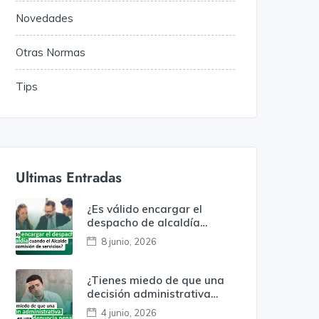
Novedades
Otras Normas
Tips
Ultimas Entradas
¿Es válido encargar el
despacho de alcaldía
cuando el alcalde está en
8 junio, 2026
comisión de servicios?
¿Tienes miedo de que una
decisión administrativa
termine en una denuncia
4 junio, 2026